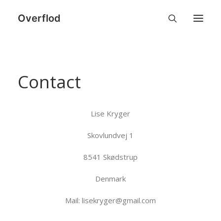
Overflod
travel photos
Contact
Lise Kryger
Skovlundvej 1
8541 Skødstrup
Denmark
Mail: lisekryger@gmail.com